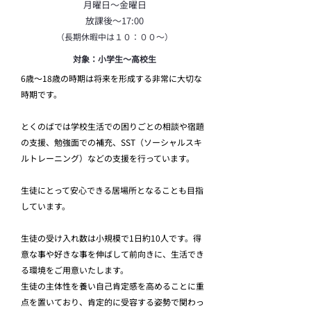
月曜日～金曜日
​放課後～17:00
​（長期休暇中は１０：００～）
​​対象：小学生～高校生
​6歳～18歳の時期は将来を形成する非常に大切な
時期です。
とくのばでは学校生活での困りごとの相談や宿題
の支援、勉強面での補充、SST（ソーシャルスキ
ルトレーニング）などの支援を行っています。
生徒にとって安心できる居場所となることも目指
しています。
生徒の受け入れ数は小規模で1日約10人です。得
意な事や好きな事を伸ばして前向きに、生活でき
る環境をご用意いたします。
生徒の主体性を養い自己肯定感を高めることに重
点を置いており、肯定的に受容する姿勢で関わっ