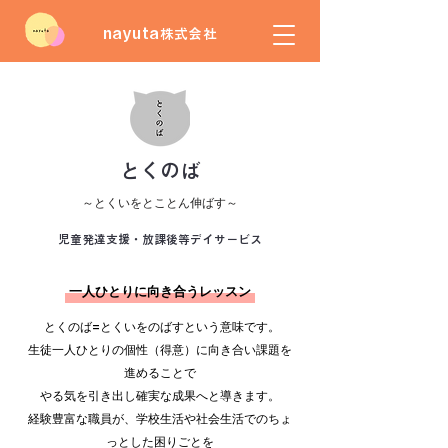
nayuta
株式会社
とくのば
​～とくいをとことん伸ばす～
児童発達支援・放課後等デイサービス
一人ひとりに向き合うレッスン
とくのば=とくいをのばすという意味です。
生
徒一人ひとりの個性（得意）に向き合い
課題を
進めることで
やる気を引き出し
確実な成果へと導きます。
経験豊富な職員が、
学校生活や社会生活でのちょ
っとした困り
ごとを