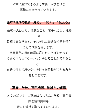
確実に解決できるよう生徒一人
ひとりと
真摯に向き合っていきます。
「見る」「聞く」「伝える」
​​基本３原則の徹底
生徒一人ひとり、得意なこと、苦手なこと、性格
や
目標は異なります。それぞれに最適な指導を行う
ことで
成長を促します。
当事業所の目的は場に応じたことばを使って
うまく
コミュニケーションを
とることができるこ
と、
自分で考えて思いやりを持った行動ができる力を
育むことです。
​家族、学校、専門機関、地域との連携
とくのばでは、ご家族はもちろん、
学校・専門機
関と
情報共有を
密にし連携を取って
まいります。