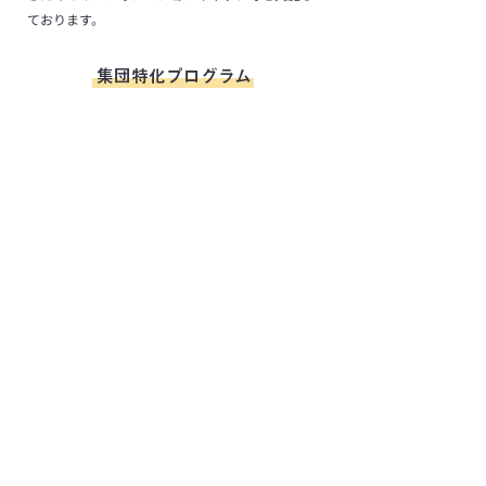
ております。​​
集団特化プログラム
毎週水曜日/金曜日
​放課後の時間は短く、出来ることも多くはありま
せん。
とくのばでは集団活動や自分の「とくい」を見つ
け伸ばす日を毎週水曜日と金曜日に設けていま
す。
この日は宿題や課題は実施しない日になっており
ます。
集団活動の内容は、アートやレクリエーション、
自律整体や理学療法士などの特別講師による活動
や、とくのば職員が主催するお菓子作りや工作な
どがあります。​